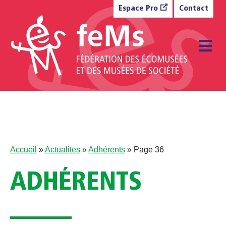
Aller au contenu
Espace Pro
Contact
M
Accueil
»
Actualites
»
Adhérents
»
Page 36
ADHÉRENTS