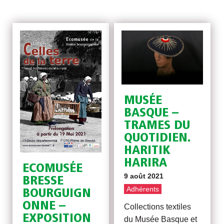
MUSÉE
BASQUE –
TRAMES DU
QUOTIDIEN.
HARITIK
HARIRA
ECOMUSÉE
9 août 2021
BRESSE
Adhérents
BOURGUIGN
ONNE –
Collections textiles
EXPOSITION
du Musée Basque et