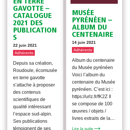
EN TERRE
GAVOTTE –
MUSÉE
CATALOGUE
PYRÉNÉEN –
2021 DES
ALBUM DU
PUBLICATION
CENTENAIRE
S
14 juin 2021
22 juin 2021
Adhérents
Adhérents
Album du centenaire
Depuis sa création,
du Musée pyrénéen
Roudoule, écomusée
Voici l’album du
en terre gavotte
centenaire du Musée
s’attache à proposer
pyrénéen. C’est ici :
des contenus
https://urlz.fr/fK2Z Il
scientifiques de
se compose de 100
qualité intéressant
œuvres / objets /
l’espace sud-alpin.
livres extraits de la…
Ses publications
témoignent de ses
Lire la suite