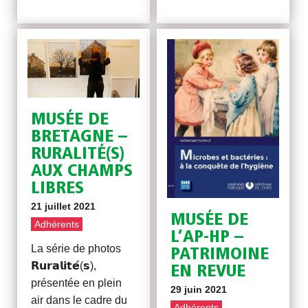
MUSÉE DE
BRETAGNE –
RURALITÉ(S)
AUX CHAMPS
LIBRES
21 juillet 2021
MUSÉE DE
Adhérents
L’AP-HP –
La série de photos
PATRIMOINE
𝗥𝘂𝗿𝗮𝗹𝗶𝘁𝗲́(𝘀),
EN REVUE
présentée en plein
29 juin 2021
air dans le cadre du
Adhérents