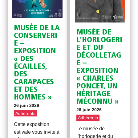
MUSÉE DE LA
MUSÉE DE
CONSERVERI
L’HORLOGERI
E –
E ET DU
EXPOSITION
DÉCOLLETAG
« DES
E –
ÉCAILLES,
EXPOSITION
DES
« CHARLES
CARAPACES
PONCET, UN
ET DES
HÉRITAGE
HOMMES »
MÉCONNU »
26 juin 2026
26 juin 2026
Adhérents
Adhérents
Cette exposition
Le musée de
estivale vous invite à
l’horlogerie et du