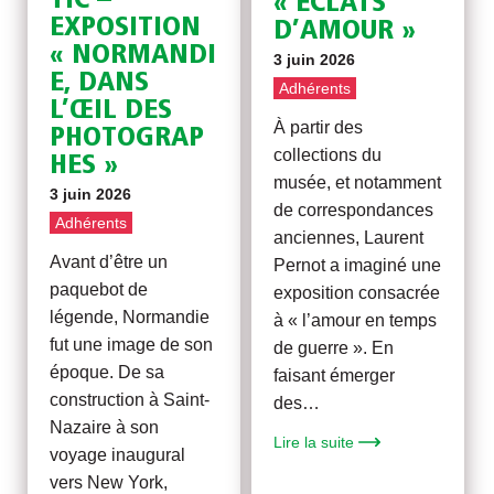
TIC –
« ÉCLATS
EXPOSITION
D’AMOUR »
« NORMANDI
3 juin 2026
E, DANS
Adhérents
L’ŒIL DES
À partir des
PHOTOGRAP
collections du
HES »
musée, et notamment
3 juin 2026
de correspondances
Adhérents
anciennes, Laurent
Avant d’être un
Pernot a imaginé une
paquebot de
exposition consacrée
légende, Normandie
à « l’amour en temps
fut une image de son
de guerre ». En
époque. De sa
faisant émerger
construction à Saint-
des…
Nazaire à son
Lire la suite
voyage inaugural
vers New York,