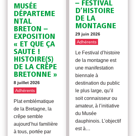
– FESTIVAL
MUSÉE
D’HISTOIRE
DÉPARTEME
DE LA
NTAL
MONTAGNE
BRETON –
29 juin 2026
EXPOSITION
Adhérents
« ET QUE ÇA
SAUTE !
Le Festival d’histoire
HISTOIRE(S)
de la montagne est
DE LA CRÊPE
une manifestation
BRETONNE »
biennale à
8 juillet 2026
destination du public
le plus large, qu’il
Adhérents
soit connaisseur ou
Plat emblématique
amateur, à l’initiative
de la Bretagne, la
du Musée
crêpe semble
dauphinois. L’objectif
aujourd’hui familière
est à…
à tous, portée par