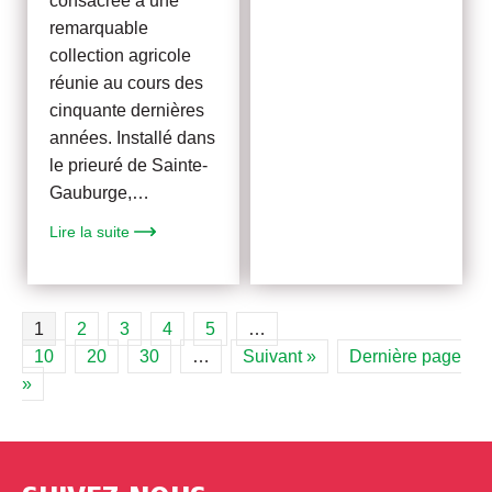
consacrée à une
remarquable
collection agricole
réunie au cours des
cinquante dernières
années. Installé dans
le prieuré de Sainte-
Gauburge,…
Lire la suite
1
2
3
4
5
…
10
20
30
…
Suivant »
Dernière page
»