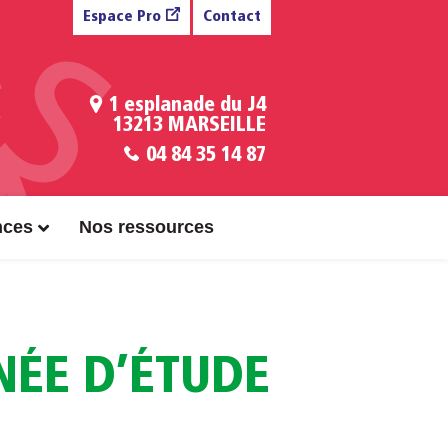
Espace Pro
Contact
1 esplanade du J4
13213 MARSEILLE
04 84 35 14 87
nces
Nos ressources
NÉE D’ÉTUDE