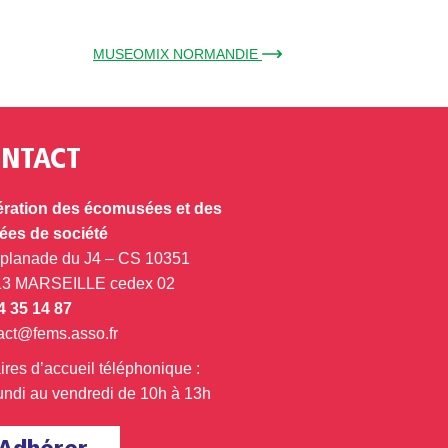
MUSEOMIX NORMANDIE →
NTACT
ration des écomusées et des
es de société
splanade du J4 – CS 10351
13 MARSEILLE cedex 02
4 35 14 87
act@fems.asso.fr
ires d’accueil téléphonique :
undi au vendredi de 10h à 13h