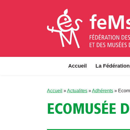
Aller au contenu
Accueil
La Fédération
Accueil
»
Actualites
»
Adhérents
»
Ecomu
ECOMUSÉE DE