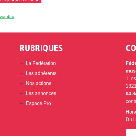
novembre
RUBRIQUES
CO
din
La Fédération
Fédé
musé
Les adhérents
1, e
Nos actions
132
Les annonces
04 8
cont
Espace Pro
Hora
Du l