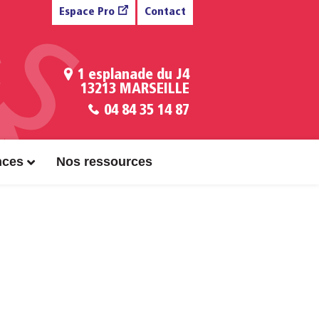
Espace Pro
Contact
1 esplanade du J4
13213 MARSEILLE
04 84 35 14 87
nces
Nos ressources