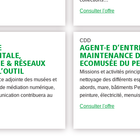
Consulter l'offre
CDD
E
AGENT·E D’ENTR
TALE,
MAINTENANCE D
E & RÉSEAUX
ECOMUSÉE DU P
L’OUTIL
Missions et activités princip
ice adjointe des musées et
nettoyage des différents esp
 de médiation numérique,
abords, mare, bâtiments Pe
unication contribuera au
peinture, électricité, menu
Consulter l'offre