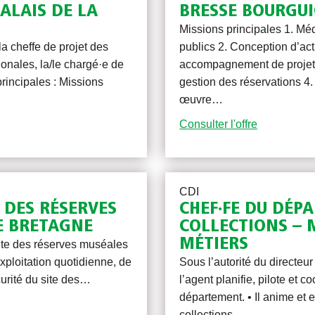
ALAIS DE LA
BRESSE BOURGU
Missions principales 1. Méd
la cheffe de projet des
publics 2. Conception d’act
tionales, la/le chargé·e de
accompagnement de projets
principales : Missions
gestion des réservations 4.
œuvre…
Consulter l'offre
CDI
 DES RÉSERVES
CHEF·FE DU DÉP
E BRETAGNE
COLLECTIONS – 
MÉTIERS
ite des réserves muséales
exploitation quotidienne, de
Sous l’autorité du directeu
urité du site des…
l’agent planifie, pilote et 
département. • Il anime et
collections…