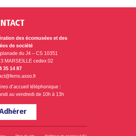
NTACT
ration des écomusées et des
es de société
splanade du J4 – CS 10351
13 MARSEILLE cedex 02
4 35 14 87
act@fems.asso.fr
ires d’accueil téléphonique :
undi au vendredi de 10h à 13h
Adhérer