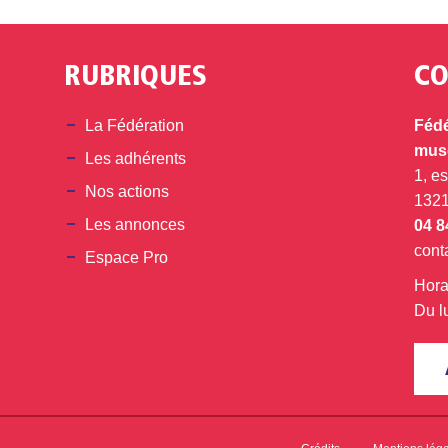
RUBRIQUES
CO
din
La Fédération
Fédé
musé
Les adhérents
1, e
Nos actions
132
Les annonces
04 8
cont
Espace Pro
Hora
Du l