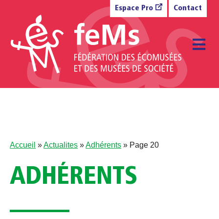
Aller au contenu
Espace Pro
Contact
M
Accueil
»
Actualites
»
Adhérents
»
Page 20
ADHÉRENTS