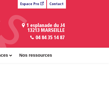
Espace Pro
Contact
1 esplanade du J4
13213 MARSEILLE
04 84 35 14 87
nces
Nos ressources