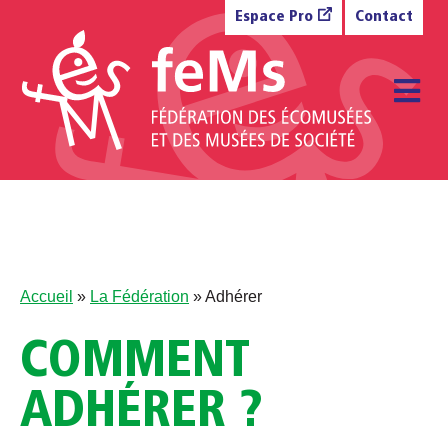
Aller au contenu
Espace Pro
Contact
M
Accueil
»
La Fédération
»
Adhérer
COMMENT
ADHÉRER ?