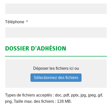
Téléphone
*
DOSSIER D'ADHÉSION
D
Déposer les fichiers ici ou
o
s
Sélectionnez des fichiers
s
i
Types de fichiers acceptés : doc, pdf, pptx, jpg, jpeg, gif,
e
png, Taille max. des fichiers : 128 MB.
r
d