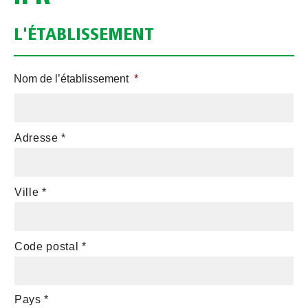
L'ÉTABLISSEMENT
Nom de l’établissement
*
Adresse *
A
d
r
Ville *
e
s
s
Code postal *
e
d
e
l
Pays *