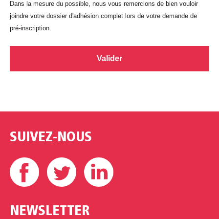
Dans la mesure du possible, nous vous remercions de bien vouloir
'
joindre votre dossier d'adhésion complet lors de votre demande de
a
pré-inscription.
d
h
é
s
i
o
n
SUIVEZ-NOUS
Facebook
Twitter
Linkedin
NEWSLETTER