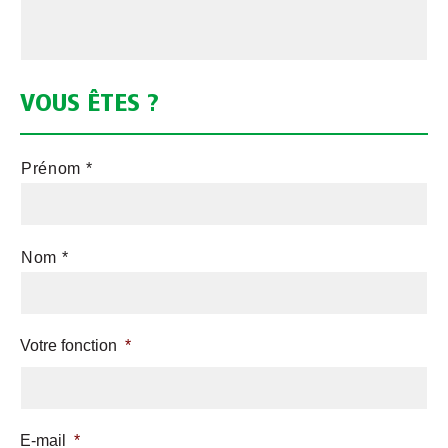
VOUS ÊTES ?
N
Prénom *
o
m
*
Nom *
Votre fonction
*
E-mail
*