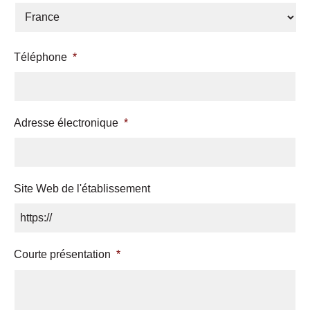
a
s
t
Téléphone
*
r
u
c
t
Adresse électronique
*
u
r
e
*
Site Web de l'établissement
Courte présentation
*