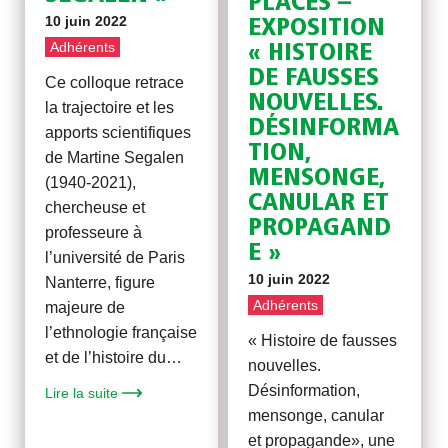
PLACES –
10 juin 2022
EXPOSITION
Adhérents
« HISTOIRE
DE FAUSSES
Ce colloque retrace
NOUVELLES.
la trajectoire et les
DÉSINFORMA
apports scientifiques
TION,
de Martine Segalen
MENSONGE,
(1940-2021),
CANULAR ET
chercheuse et
PROPAGAND
professeure à
E »
l’université de Paris
10 juin 2022
Nanterre, figure
Adhérents
majeure de
l’ethnologie française
« Histoire de fausses
et de l’histoire du…
nouvelles.
Désinformation,
Lire la suite
mensonge, canular
et propagande», une