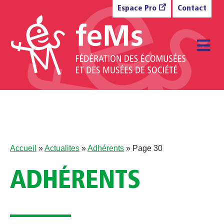
Aller au contenu
Espace Pro
Contact
M
Accueil
»
Actualites
»
Adhérents
»
Page 30
ADHÉRENTS