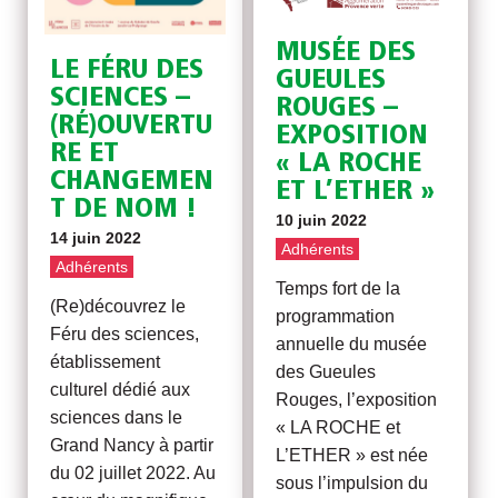
MUSÉE DES
LE FÉRU DES
GUEULES
SCIENCES –
ROUGES –
(RÉ)OUVERTU
EXPOSITION
RE ET
« LA ROCHE
CHANGEMEN
ET L’ETHER »
T DE NOM !
10 juin 2022
14 juin 2022
Adhérents
Adhérents
Temps fort de la
(Re)découvrez le
programmation
Féru des sciences,
annuelle du musée
établissement
des Gueules
culturel dédié aux
Rouges, l’exposition
sciences dans le
« LA ROCHE et
Grand Nancy à partir
L’ETHER » est née
du 02 juillet 2022. Au
sous l’impulsion du