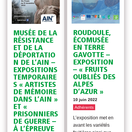
ROUDOULE,
MUSÉE DE LA
ÉCOMUSÉE
RÉSISTANCE
EN TERRE
ET DE LA
GAVOTTE –
DÉPORTATIO
EXPOSITION
N DE L’AIN –
– « FRUITS
EXPOSITIONS
OUBLIÉS DES
TEMPORAIRE
ALPES
S « ARTISTES
D’AZUR »
DE MÉMOIRE
DANS L’AIN »
10 juin 2022
ET «
Adhérents
PRISONNIERS
L’exposition met en
DE GUERRE –
avant les variétés
À L’ÉPREUVE