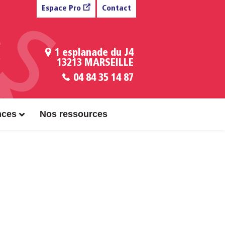
Espace Pro
Contact
1 esplanade du J4
13213 MARSEILLE
04 84 35 14 87
nces
Nos ressources