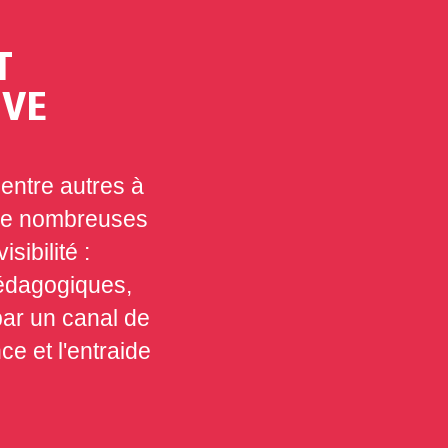
T
IVE
entre autres à
 De nombreuses
sibilité :
pédagogiques,
par un canal de
e et l'entraide