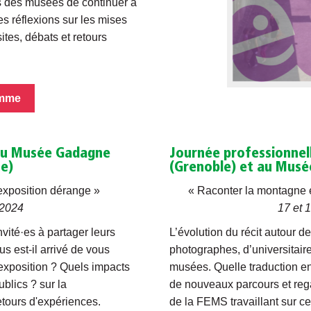
 des musées de continuer à
es réflexions sur les mises
sites, débats et retours
mme
 au Musée Gadagne
Journée professionnel
ne)
(Grenoble) et au Musé
'exposition dérange »
« Raconter la montagne et
 2024
17 et 
vité·es à partager leurs
L’évolution du récit autour d
s est-il arrivé de vous
photographes, d’universitair
exposition ? Quels impacts
musées. Quelle traduction en 
blics ? sur la
de nouveaux parcours et
reg
etours d'expériences.
de la FEMS travaillant sur c