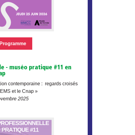
Programme
le - muséo pratique #11 en
ap
tion contemporaine : regards croisés
FEMS et le Cnap »
ovembre 2025