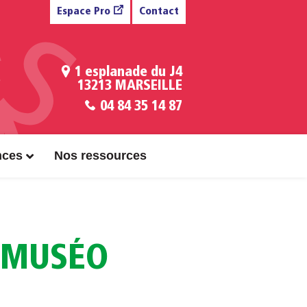
Espace Pro
Contact
1 esplanade du J4
13213 MARSEILLE
04 84 35 14 87
nces
Nos ressources
- MUSÉO