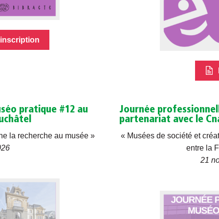
nscription
uséo pratique #12 au
Journée professionnel
uchâtel
partenariat avec le Cn
cène la recherche au musée »
« Musées de société et créa
026
entre la 
21 n