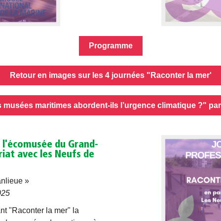
Programme
Retour en images sur les 4 journées "Raconter la mer'
musées maritimes abordent-ils l’urgence climatique ?" pa
à l'écomusée du Grand-
riat avec les Neufs de
anlieue »
025
nt "Raconter la mer" la