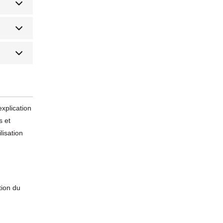
xplication
s et
lisation
tion du