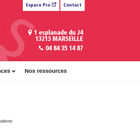
Espace Pro
Contact
1 esplanade du J4
13213 MARSEILLE
04 84 35 14 87
nces
Nos ressources
sidents