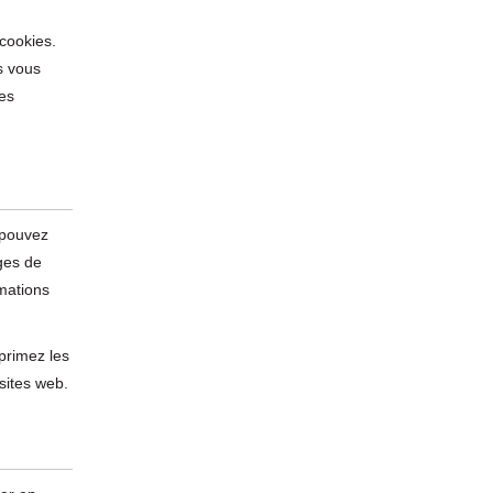
 cookies.
s vous
des
 pouvez
ges de
rmations
primez les
sites web.