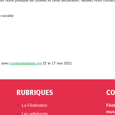
 notre politique de cookies et cette déclaration, veuillez nous contac
 société
e avec
cookiedatabase.org
le 17 mai 2021
RUBRIQUES
CO
din
La Fédération
Fédé
musé
Les adhérents