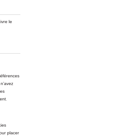
ivre le
références
s n’avez
les
ent.
kies
our placer