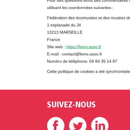
Pour des questions et/ou des commentaires sur
utilisant les coordonnées suivantes :
Fédération des écomusées et des musées de
1 esplanade du J4
13213 MARSEILLE
France
Site web :
https://fems.asso.fr
E-mail :
rf.ossa.smef@tcatnoc
Numéro de téléphone: 04 84 35 14 87
Cette politique de cookies a été synchronisé
SUIVEZ-NOUS
Facebook
Twitter
Linke