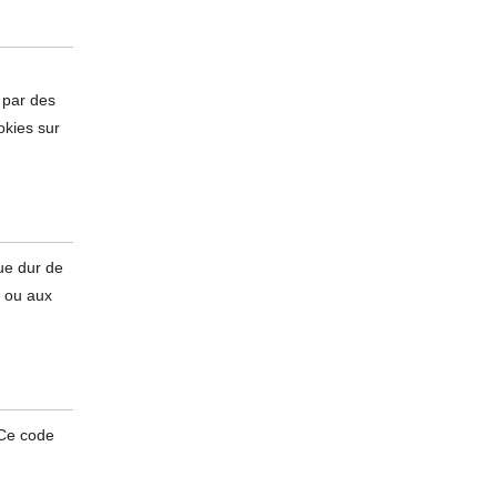
 par des
okies sur
que dur de
s ou aux
 Ce code