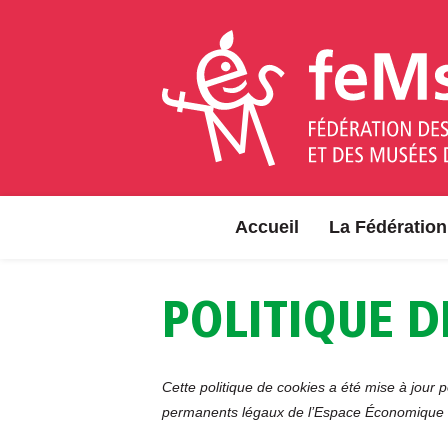
A
l
l
e
r
a
u
c
o
Accueil
La Fédération
n
t
e
POLITIQUE D
n
u
Cette politique de cookies a été mise à jour p
permanents légaux de l’Espace Économique