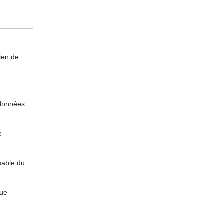
ien de
s données
e
sable du
que