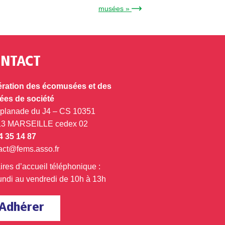
musées » →
NTACT
ration des écomusées et des
es de société
splanade du J4 – CS 10351
13 MARSEILLE cedex 02
4 35 14 87
act@fems.asso.fr
ires d’accueil téléphonique :
undi au vendredi de 10h à 13h
Adhérer