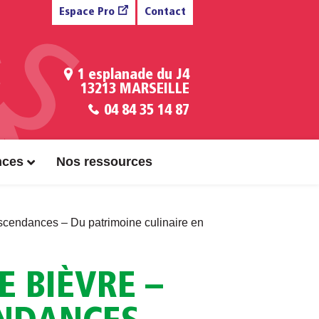
Espace Pro
Contact
1 esplanade du J4
13213 MARSEILLE
04 84 35 14 87
nces
Nos ressources
scendances – Du patrimoine culinaire en
 BIÈVRE –