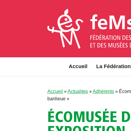
Aller au contenu
Accueil
La Fédération
Accueil
»
Actualites
»
Adhérents
»
Écomu
banlieue »
ÉCOMUSÉE D