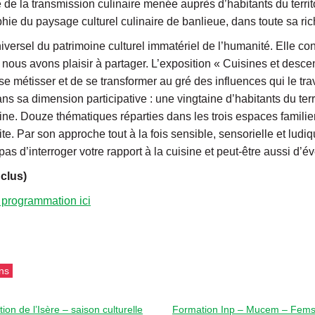
 de la transmission culinaire menée auprès d’habitants du territo
e du paysage culturel culinaire de banlieue, dans toute sa rich
iversel du patrimoine culturel immatériel de l’humanité. Elle cons
ue nous avons plaisir à partager. L’exposition « Cuisines et des
e métisser et de se transformer au gré des influences qui le tra
ans sa dimension participative : une vingtaine d’habitants du terr
ine. Douze thématiques réparties dans les trois espaces familier
site. Par son approche tout à la fois sensible, sensorielle et lud
 d’interroger votre rapport à la cuisine et peut-être aussi d’é
clus)
a programmation ici
ns
on de l’Isère – saison culturelle
Formation Inp – Mucem – Fems «