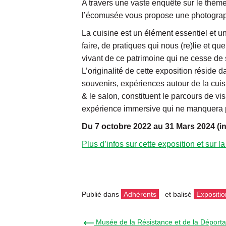
A travers une vaste enquête sur le thème
l’écomusée vous propose une photographi
La cuisine est un élément essentiel et un
faire, de pratiques qui nous (re)lie et q
vivant de ce patrimoine qui ne cesse de s
L’originalité de cette exposition réside d
souvenirs, expériences autour de la cuis
& le salon, constituent le parcours de vi
expérience immersive qui ne manquera pas
Du 7 octobre 2022 au 31 Mars 2024 (in
Plus d’infos sur cette exposition et sur l
Publié dans
Adhérents
et balisé
Expositio
← Musée de la Résistance et de la Déportati