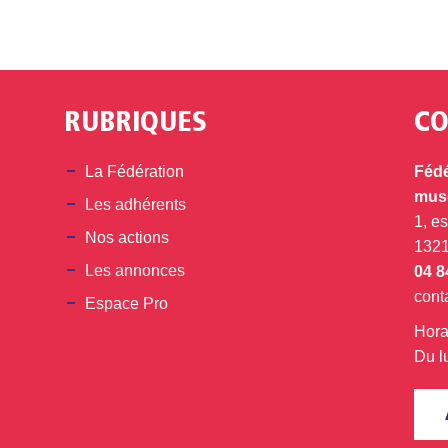
RUBRIQUES
CO
din
La Fédération
Fédé
musé
Les adhérents
1, e
Nos actions
132
Les annonces
04 8
cont
Espace Pro
Hora
Du l