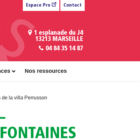
Espace Pro
Contact
1 esplanade du J4
13213 MARSEILLE
04 84 35 14 87
nces
Nos ressources
de la villa Perrusson
–
SFONTAINES