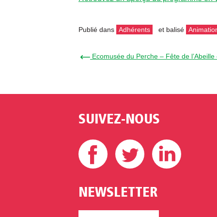
Publié dans
Adhérents
et balisé
Animatio
← Ecomusée du Perche – Fête de l’Abeille 
SUIVEZ-NOUS
Facebook
Twitter
Linke
NEWSLETTER