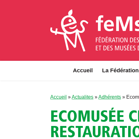
Aller au contenu
Accueil
La Fédération
Accueil
»
Actualites
»
Adhérents
»
Ecomu
ECOMUSÉE C
RESTAURATI