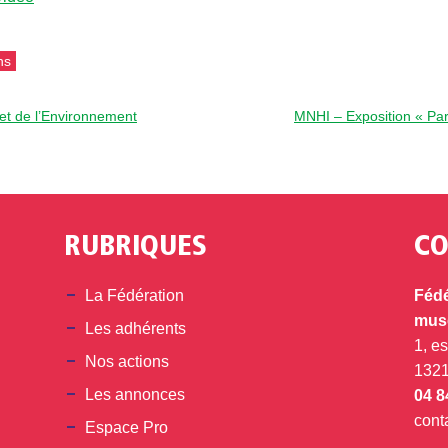
ns
et de l’Environnement
MNHI – Exposition « Paris
RUBRIQUES
CO
din
La Fédération
Fédé
musé
Les adhérents
1, e
Nos actions
132
Les annonces
04 8
cont
Espace Pro