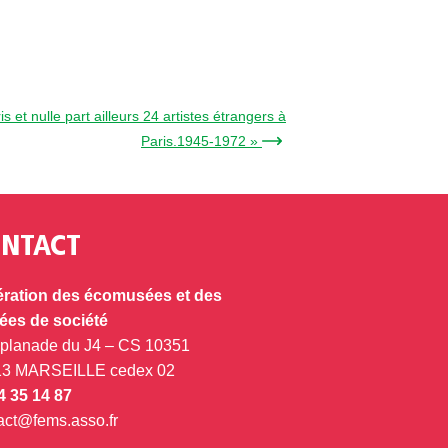
 et nulle part ailleurs 24 artistes étrangers à
Paris.1945-1972 » →
NTACT
ration des écomusées et des
es de société
splanade du J4 – CS 10351
13 MARSEILLE cedex 02
4 35 14 87
act@fems.asso.fr