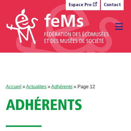
Aller au contenu
Espace Pro
Contact
M
Accueil
»
Actualites
»
Adhérents
»
Page 12
ADHÉRENTS