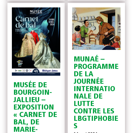
MUNAÉ –
PROGRAMME
DE LA
JOURNÉE
MUSÉE DE
INTERNATIO
BOURGOIN-
NALE DE
JALLIEU –
LUTTE
EXPOSITION
CONTRE LES
« CARNET DE
LBGTIPHOBIE
BAL, DE
S
MARIE-