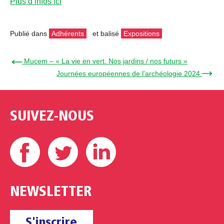
Plus d’infos ici
Publié dans
Adhérents
et balisé
Expositions
← Mucem – « La vie en vert. Nos jardins / nos futurs »
Journées européennes de l’archéologie 2024 →
SUIVEZ-NOUS
Facebook
Twitter
Linkedin
NEWSLETTER
S'inscrire