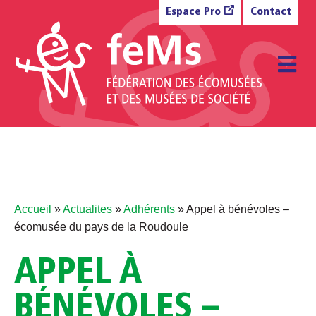
Aller au contenu
Espace Pro
Contact
M
Accueil
»
Actualites
»
Adhérents
»
Appel à bénévoles –
écomusée du pays de la Roudoule
APPEL À
BÉNÉVOLES –