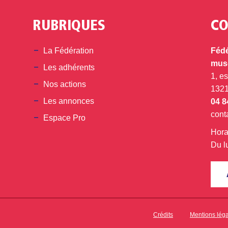
RUBRIQUES
CO
din
La Fédération
Fédé
musé
Les adhérents
1, e
Nos actions
132
Les annonces
04 8
cont
Espace Pro
Hora
Du l
Crédits
Mentions lég