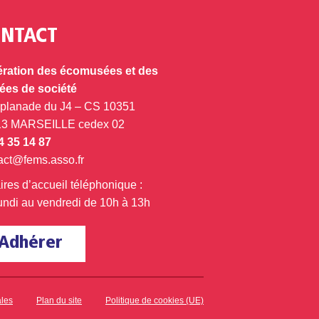
NTACT
ration des écomusées et des
es de société
splanade du J4 – CS 10351
13 MARSEILLE cedex 02
4 35 14 87
act@fems.asso.fr
ires d’accueil téléphonique :
undi au vendredi de 10h à 13h
Adhérer
ales
Plan du site
Politique de cookies (UE)