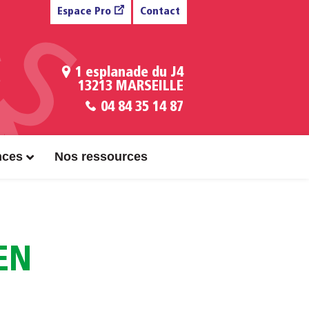
Espace Pro
Contact
1 esplanade du J4
13213 MARSEILLE
04 84 35 14 87
nces
Nos ressources
EN