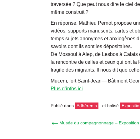
traversée ? Que peut nous dire le ciel de 
même construit ?
En réponse, Mathieu Pernot propose une n
vidéos, supports manuscrits, cartes et ob
temps sujets anonymes et anxiogènes du d
savoirs dont ils sont les dépositaires.
De Mossoul à Alep, de Lesbos à Calais en 
la rencontre de celles et ceux qui ont la
fragile des migrants. Il nous dit que cell
Mucem, fort Saint-Jean—
Bâtiment Geor
Plus d’infos ici
Publié dans
Adhérents
et balisé
Expositio
← Musée du compagnonnage – Exposition «