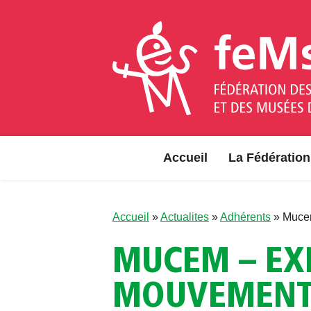
Aller au contenu
Accueil
La Fédération
Accueil
»
Actualites
»
Adhérents
»
Mucem
MUCEM – EXP
MOUVEMENT