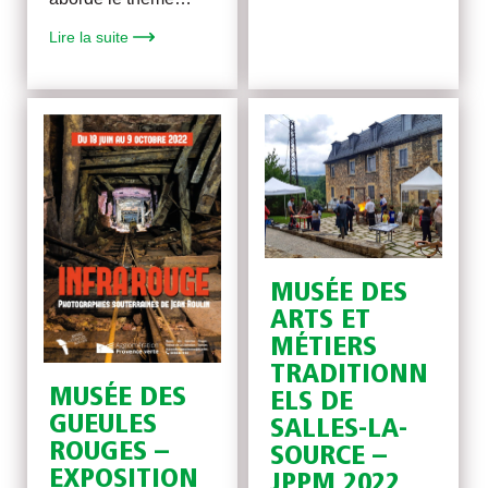
Lire la suite
MUSÉE DES
ARTS ET
MÉTIERS
TRADITIONN
MUSÉE DES
ELS DE
GUEULES
SALLES-LA-
ROUGES –
SOURCE –
EXPOSITION
JPPM 2022