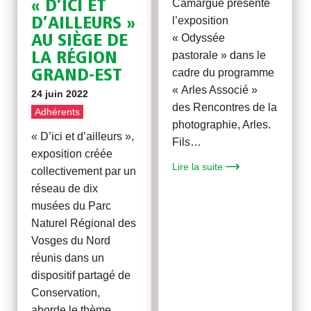
Camargue présente
« D’ICI ET
l’exposition
D’AILLEURS »
« Odyssée
AU SIÈGE DE
pastorale » dans le
LA RÉGION
cadre du programme
GRAND-EST
« Arles Associé »
24 juin 2022
des Rencontres de la
Adhérents
photographie, Arles.
« D’ici et d’ailleurs »,
Fils…
exposition créée
Lire la suite
collectivement par un
réseau de dix
musées du Parc
Naturel Régional des
Vosges du Nord
réunis dans un
dispositif partagé de
Conservation,
aborde le thème…