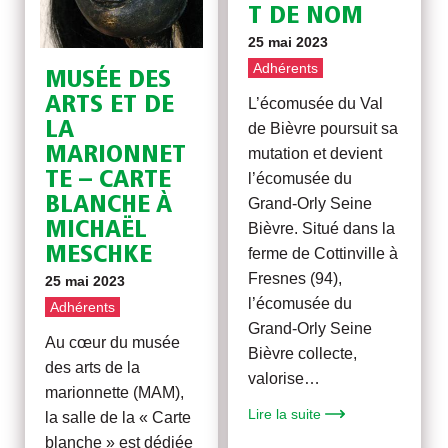
T DE NOM
25 mai 2023
Adhérents
MUSÉE DES
ARTS ET DE
L’écomusée du Val
LA
de Bièvre poursuit sa
MARIONNET
mutation et devient
TE – CARTE
l’écomusée du
BLANCHE À
Grand-Orly Seine
MICHAËL
Bièvre. Situé dans la
MESCHKE
ferme de Cottinville à
Fresnes (94),
25 mai 2023
l’écomusée du
Adhérents
Grand-Orly Seine
Au cœur du musée
Bièvre collecte,
des arts de la
valorise…
marionnette (MAM),
Lire la suite
la salle de la « Carte
blanche » est dédiée