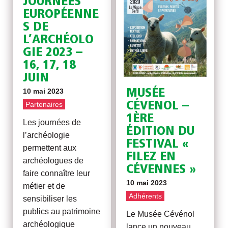
JOURNÉES
EUROPÉENNE
S DE
L’ARCHÉOLO
GIE 2023 –
16, 17, 18
JUIN
MUSÉE
10 mai 2023
CÉVENOL –
Partenaires
1ÈRE
Les journées de
ÉDITION DU
l’archéologie
FESTIVAL «
permettent aux
FILEZ EN
archéologues de
CÉVENNES »
faire connaître leur
10 mai 2023
métier et de
Adhérents
sensibiliser les
publics au patrimoine
Le Musée Cévénol
archéologique
lance un nouveau