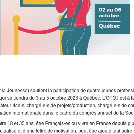
la Jeunesse) soutient la participation de quatre jeunes profess
i se tiendra du 3 au 5 octobre 2023 à Québec. L’OFQJ est à la
ateur·rice·s, chargé·e·s de projets/production, chargé·e·s de c
légation internationale dans le cadre du congrès annuel de la S
ntre 18 et 35 ans, être Français·es ou vivre en France depuis pl
tualisé et d’une lettre de motivation, peut être ajouté tout autr