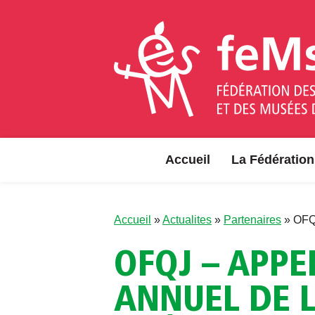
Aller au contenu
Accueil
La Fédération
Accueil
»
Actualites
»
Partenaires
»
OFQJ
OFQJ – APPE
ANNUEL DE L