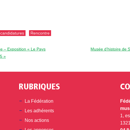
 candidatures
Rencontre
e – Exposition « Le Pays
Musée d’histoire de 
5 »
RUBRIQUES
CO
din
La Fédération
Fédé
musé
Les adhérents
1, e
Nos actions
132
Les annonces