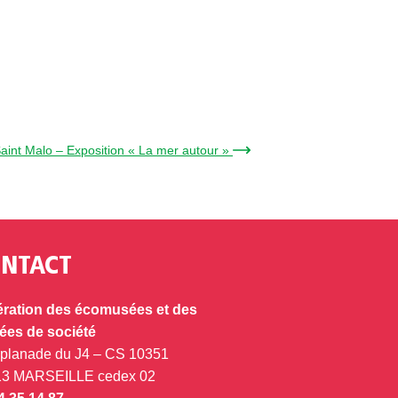
Saint Malo – Exposition « La mer autour » →
NTACT
ration des écomusées et des
es de société
splanade du J4 – CS 10351
13 MARSEILLE cedex 02