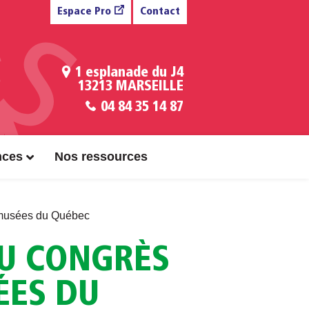
Espace Pro
Contact
1 esplanade du J4
13213 MARSEILLE
04 84 35 14 87
nces
Nos ressources
s musées du Québec
AU CONGRÈS
ÉES DU