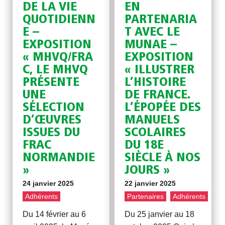
DE LA VIE
EN
QUOTIDIENN
PARTENARIA
E –
T AVEC LE
EXPOSITION
MUNAE –
« MHVQ/FRA
EXPOSITION
C, LE MHVQ
« ILLUSTRER
PRÉSENTE
L’HISTOIRE
UNE
DE FRANCE.
SÉLECTION
L’ÉPOPÉE DES
D’ŒUVRES
MANUELS
ISSUES DU
SCOLAIRES
FRAC
DU 18E
NORMANDIE
SIÈCLE À NOS
»
JOURS »
24 janvier 2025
22 janvier 2025
Adhérents
Partenaires
Adhérents
Du 14 février au 6
Du 25 janvier au 18