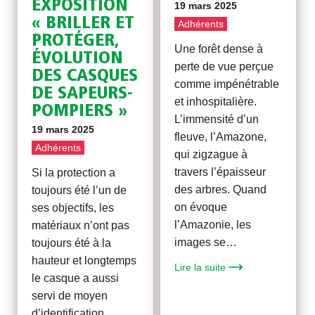
EXPOSITION
19 mars 2025
« BRILLER ET
Adhérents
PROTÉGER,
Une forêt dense à
ÉVOLUTION
perte de vue perçue
DES CASQUES
comme impénétrable
DE SAPEURS-
et inhospitalière.
POMPIERS »
L’immensité d’un
19 mars 2025
fleuve, l’Amazone,
Adhérents
qui zigzague à
travers l’épaisseur
Si la protection a
des arbres. Quand
toujours été l’un de
on évoque
ses objectifs, les
l’Amazonie, les
matériaux n’ont pas
images se…
toujours été à la
hauteur et longtemps
Lire la suite
le casque a aussi
servi de moyen
d’identification,