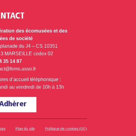
NTACT
ration des écomusées et des
es de société
splanade du J4 – CS 10351
13 MARSEILLE cedex 02
4 35 14 87
act@fems.asso.fr
ires d’accueil téléphonique :
undi au vendredi de 10h à 13h
Adhérer
ales
Plan du site
Politique de cookies (UE)