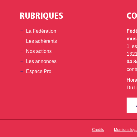
RUBRIQUES
CO
din
La Fédération
Fédé
musé
Les adhérents
1, e
Nos actions
132
Les annonces
04 8
cont
Espace Pro
Hora
Du l
Crédits
Mentions lég