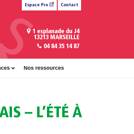
Espace Pro
Contact
1 esplanade du J4
13213 MARSEILLE
04 84 35 14 87
nces
Nos ressources
S – L’ÉTÉ À