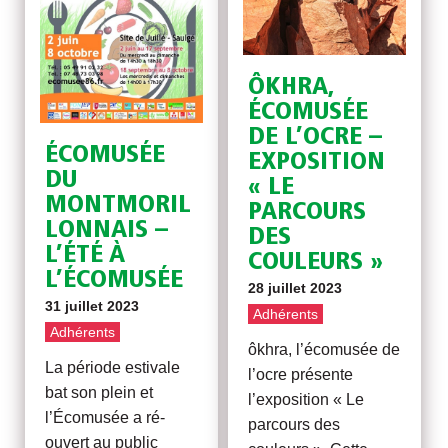
ÔKHRA,
ÉCOMUSÉE
DE L’OCRE –
ÉCOMUSÉE
EXPOSITION
DU
« LE
MONTMORIL
PARCOURS
LONNAIS –
DES
L’ÉTÉ À
COULEURS »
L’ÉCOMUSÉE
28 juillet 2023
31 juillet 2023
Adhérents
Adhérents
ôkhra, l’écomusée de
La période estivale
l’ocre présente
bat son plein et
l’exposition « Le
l’Écomusée a ré-
parcours des
ouvert au public