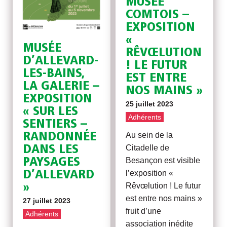
MUSÉE
COMTOIS –
EXPOSITION
«
MUSÉE
RÊVŒLUTION
D’ALLEVARD-
! LE FUTUR
LES-BAINS,
EST ENTRE
LA GALERIE –
NOS MAINS »
EXPOSITION
25 juillet 2023
« SUR LES
Adhérents
SENTIERS –
RANDONNÉE
Au sein de la
DANS LES
Citadelle de
PAYSAGES
Besançon est visible
D’ALLEVARD
l’exposition «
»
Rêvœlution ! Le futur
est entre nos mains »
27 juillet 2023
fruit d’une
Adhérents
association inédite