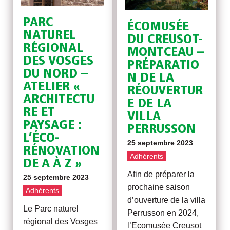
PARC
ÉCOMUSÉE
NATUREL
DU CREUSOT-
RÉGIONAL
MONTCEAU –
DES VOSGES
PRÉPARATIO
DU NORD –
N DE LA
ATELIER «
RÉOUVERTUR
ARCHITECTU
E DE LA
RE ET
VILLA
PAYSAGE :
PERRUSSON
L’ÉCO-
25 septembre 2023
RÉNOVATION
Adhérents
DE A À Z »
Afin de préparer la
25 septembre 2023
prochaine saison
Adhérents
d’ouverture de la villa
Le Parc naturel
Perrusson en 2024,
régional des Vosges
l’Ecomusée Creusot