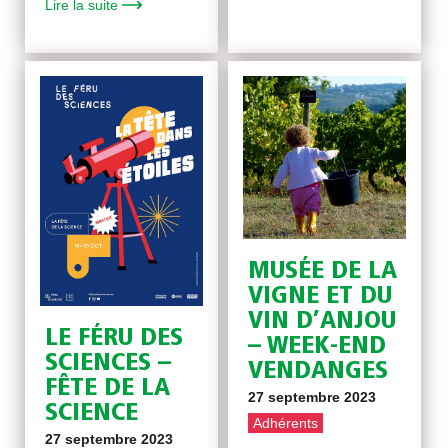
Lire la suite
MUSÉE DE LA
VIGNE ET DU
VIN D’ANJOU
LE FÉRU DES
– WEEK-END
SCIENCES –
VENDANGES
FÊTE DE LA
27 septembre 2023
SCIENCE
Adhérents
27 septembre 2023