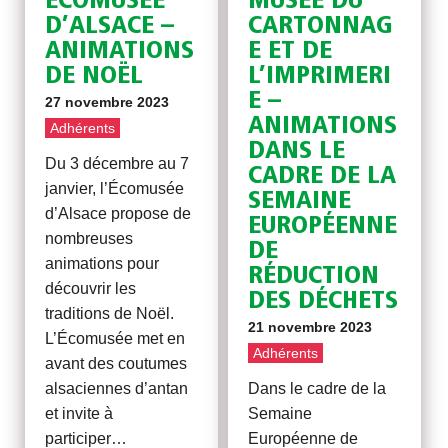
ÉCOMUSÉE
MUSÉE DU
D’ALSACE –
CARTONNAG
ANIMATIONS
E ET DE
DE NOËL
L’IMPRIMERI
E –
27 novembre 2023
ANIMATIONS
Adhérents
DANS LE
Du 3 décembre au 7
CADRE DE LA
janvier, l’Écomusée
SEMAINE
d’Alsace propose de
EUROPÉENNE
nombreuses
DE
animations pour
RÉDUCTION
découvrir les
DES DÉCHETS
traditions de Noël.
21 novembre 2023
L’Écomusée met en
Adhérents
avant des coutumes
alsaciennes d’antan
Dans le cadre de la
et invite à
Semaine
participer…
Européenne de