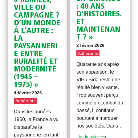
« RUMILLY,
: 40 ANS
VILLE OU
D’HISTOIRES.
CAMPAGNE ?
ET
D’UN MONDE
MAINTENAN
À L’AUTRE :
T ? »
LA
PAYSANNERI
2 février 2026
E ENTRE
Adhérents
RURALITÉ ET
Quarante ans après
MODERNITÉ
son apparition, le
(1945 –
VIH / Sida reste une
1975) »
réalité bien vivante.
4 février 2026
Trop souvent perçu
Adhérents
comme un combat du
passé, il continue
Dans les années
pourtant à marquer
1960, la France a vu
nos sociétés. Dans…
disparaître la
paysannerie, en tant
Lire la suite