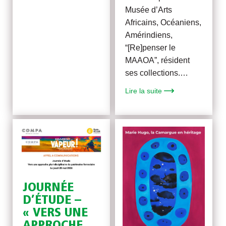
Musée d’Arts
Africains, Océaniens,
Amérindiens,
“[Re]penser le
MAAOA”, résident
ses collections.…
Lire la suite
JOURNÉE
D’ÉTUDE –
« VERS UNE
APPROCHE