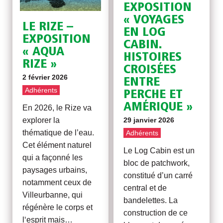
EXPOSITION
« VOYAGES
LE RIZE –
EN LOG
EXPOSITION
CABIN.
« AQUA
HISTOIRES
RIZE »
CROISÉES
2 février 2026
ENTRE
Adhérents
PERCHE ET
AMÉRIQUE »
En 2026, le Rize va
29 janvier 2026
explorer la
thématique de l’eau.
Adhérents
Cet élément naturel
Le Log Cabin est un
qui a façonné les
bloc de patchwork,
paysages urbains,
constitué d’un carré
notamment ceux de
central et de
Villeurbanne, qui
bandelettes. La
régénère le corps et
construction de ce
l‘esprit mais…