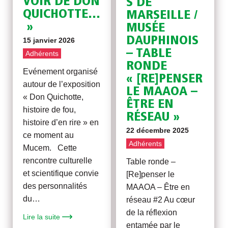
VOIR DE DON
S DE
QUICHOTTE…
MARSEILLE /
»
MUSÉE
DAUPHINOIS
15 janvier 2026
– TABLE
Adhérents
RONDE
Evénement organisé
« [RE]PENSER
autour de l’exposition
LE MAAOA –
« Don Quichotte,
ÊTRE EN
histoire de fou,
RÉSEAU »
histoire d’en rire » en
22 décembre 2025
ce moment au
Adhérents
Mucem. Cette
rencontre culturelle
Table ronde –
et scientifique convie
[Re]penser le
des personnalités
MAAOA – Être en
du…
réseau #2 Au cœur
de la réflexion
Lire la suite
entamée par le