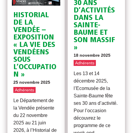
30 ANS
D’ACTIVITÉS
HISTORIAL
DANS LA
DE LA
SAINTE-
VENDÉE –
BAUME ET
EXPOSITION
SON MASSIF
« LA VIE DES
»
VENDÉENS
18 novembre 2025
SOUS
Adhérents
L’OCCUPATIO
N »
Les 13 et 14
décembre 2025,
25 novembre 2025
l’Ecomusée de la
Adhérents
Sainte-Baume fête
Le Département de
ses 30 ans d’activité.
la Vendée présente
Pour l’occasion
du 22 novembre
découvrez le
2025 au 21 juin
programme de ce
2026, à l’Historial de
week-end