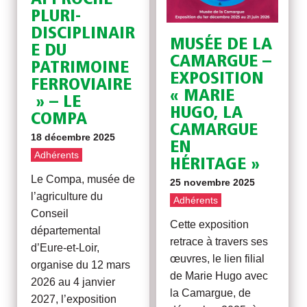
PLURI-
DISCIPLINAIR
MUSÉE DE LA
E DU
CAMARGUE –
PATRIMOINE
EXPOSITION
FERROVIAIRE
« MARIE
» – LE
HUGO, LA
COMPA
CAMARGUE
18 décembre 2025
EN
Adhérents
HÉRITAGE »
Le Compa, musée de
25 novembre 2025
l’agriculture du
Adhérents
Conseil
Cette exposition
départemental
retrace à travers ses
d’Eure-et-Loir,
œuvres, le lien filial
organise du 12 mars
de Marie Hugo avec
2026 au 4 janvier
la Camargue, de
2027, l’exposition