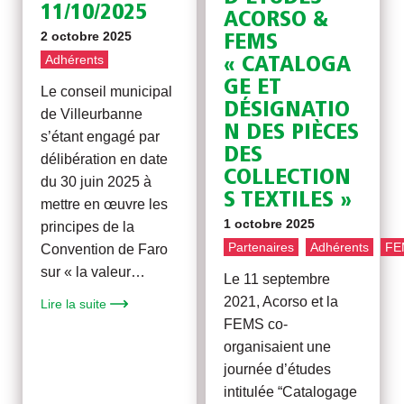
11/10/2025
ACORSO &
2 octobre 2025
FEMS
Adhérents
« CATALOGA
GE ET
Le conseil municipal
DÉSIGNATIO
de Villeurbanne
N DES PIÈCES
s’étant engagé par
DES
délibération en date
COLLECTION
du 30 juin 2025 à
S TEXTILES »
mettre en œuvre les
1 octobre 2025
principes de la
Partenaires
Adhérents
FE
Convention de Faro
sur « la valeur…
Le 11 septembre
2021, Acorso et la
Lire la suite
FEMS co-
organisaient une
journée d’études
intitulée “Catalogage