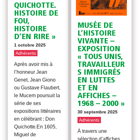
QUICHOTTE.
HISTOIRE DE
FOU,
MUSÉE DE
HISTOIRE
L’HISTOIRE
D’EN RIRE »
VIVANTE –
1 octobre 2025
EXPOSITION
Adhérents
« TOUS UNIS,
TRAVAILLEUR
Après avoir mis à
S IMMIGRÉS
l’honneur Jean
EN LUTTES
Genet, Jean Giono
ET EN
ou Gustave Flaubert,
AFFICHES –
le Mucem poursuit la
1968 – 2000 »
série de ses
expositions littéraires
30 septembre 2025
en célébrant : Don
Adhérents
Quichotte.En 1605,
À travers une
Miguel de
sélection d’affiches