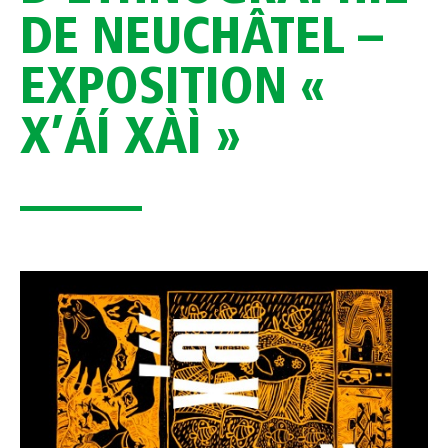
DE NEUCHÂTEL –
EXPOSITION «
X’ÁÍ XÀÌ »