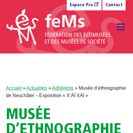
Aller au contenu
Espace Pro
Contact
M
Accueil
»
Actualites
»
Adhérents
»
Musée d’ethnographie
de Neuchâtel – Exposition « X’ÁÍ XÀÌ »
MUSÉE
D’ETHNOGRAPHIE