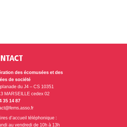
NTACT
ration des écomusées et des
es de société
splanade du J4 – CS 10351
13 MARSEILLE cedex 02
4 35 14 87
act@fems.asso.fr
ires d’accueil téléphonique :
undi au vendredi de 10h à 13h