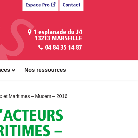
Espace Pro
Contact
1 esplanade du J4
13213 MARSEILLE
04 84 35 14 87
nces
Nos ressources
aux et Maritimes – Mucem – 2016
D’ACTEURS
ITIMES –