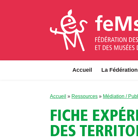
Aller au contenu
Accueil
La Fédération
Accueil
»
Ressources
»
Médiation / Publ
FICHE EXPÉR
DES TERRITO