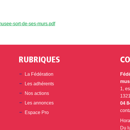
ee-sort-de-ses-murs.pdf
RUBRIQUES
CO
din
La Fédération
Fédé
musé
Les adhérents
1, e
Nos actions
132
Les annonces
04 8
cont
Espace Pro
Hora
Du l