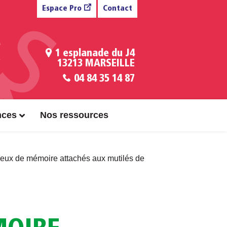
Espace Pro
Contact
1 esplanade du J4
13213 MARSEILLE
04 84 35 14 87
nces
Nos ressources
ieux de mémoire attachés aux mutilés de