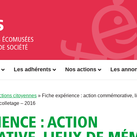
Les adhérents
Nos actions
Les anno
Actions citoyennes
»
Fiche expérience : action commémorative, l
colletage – 2016
IENCE : ACTION