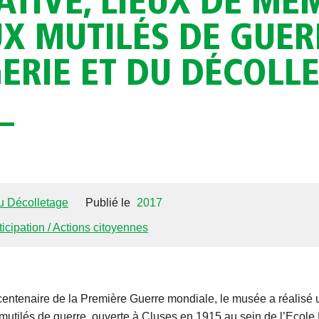
IVE, LIEUX DE MÉ
X MUTILÉS DE GUER
ERIE ET DU DÉCOLLE
du Décolletage
Publié le
2017
ticipation / Actions citoyennes
tenaire de la Première Guerre mondiale, le musée a réalisé un
 mutilés de guerre, ouverte à Cluses en 1915 au sein de l’Ecole