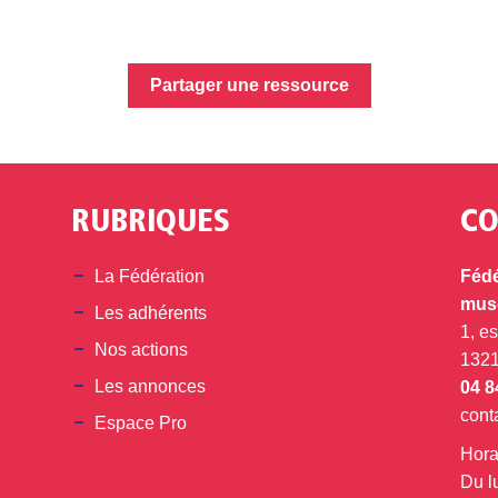
Partager une ressource
RUBRIQUES
CO
din
La Fédération
Fédé
musé
Les adhérents
1, e
Nos actions
132
Les annonces
04 8
cont
Espace Pro
Hora
Du l