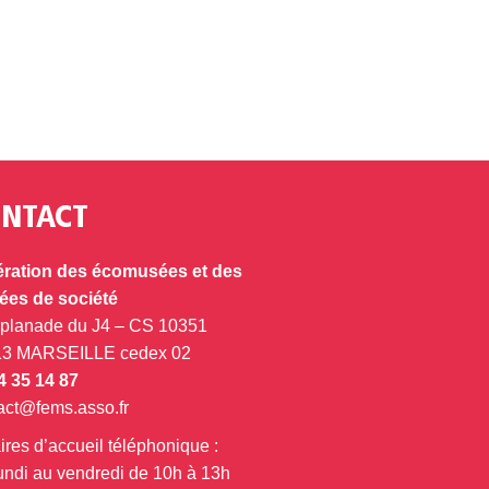
NTACT
ration des écomusées et des
es de société
splanade du J4 – CS 10351
13 MARSEILLE cedex 02
4 35 14 87
act@fems.asso.fr
ires d’accueil téléphonique :
undi au vendredi de 10h à 13h