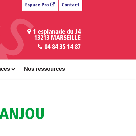
Espace Pro
Contact
1 esplanade du J4
13213 MARSEILLE
04 84 35 14 87
nces
Nos ressources
’ANJOU