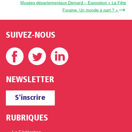
Musées départementaux Demard – Exposition « La Fête
Foraine. Un monde à part ? » →
SUIVEZ-NOUS
Facebook
Twitter
Linkedin
NEWSLETTER
S'inscrire
RUBRIQUES