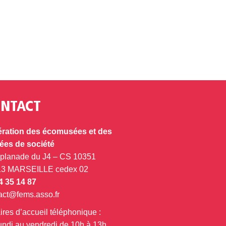
NTACT
ration des écomusées et des
es de société
splanade du J4 – CS 10351
13 MARSEILLE cedex 02
4 35 14 87
act@fems.asso.fr
ires d’accueil téléphonique :
undi au vendredi de 10h à 13h