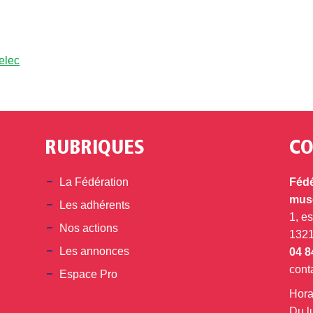
telec
RUBRIQUES
CO
din
La Fédération
Fédé
musé
Les adhérents
1, e
Nos actions
132
Les annonces
04 8
cont
Espace Pro
Hora
Du l