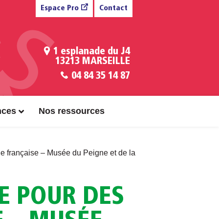
Espace Pro
Contact
1 esplanade du J4
13213 MARSEILLE
04 84 35 14 87
nces
Nos ressources
ue française – Musée du Peigne et de la
ÉE POUR DES