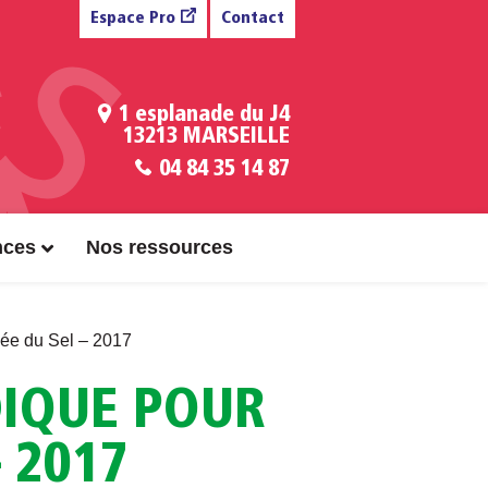
Espace Pro
Contact
1 esplanade du J4
13213 MARSEILLE
04 84 35 14 87
nces
Nos ressources
usée du Sel – 2017
DIQUE POUR
 2017