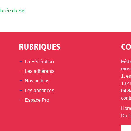
Musée du Sel
RUBRIQUES
CO
din
La Fédération
Fédé
musé
Les adhérents
1, e
Nos actions
132
Les annonces
04 8
cont
Espace Pro
Hora
Du l