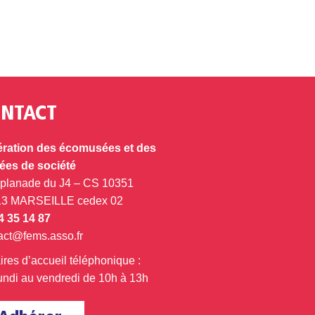
NTACT
ration des écomusées et des
es de société
splanade du J4 – CS 10351
13 MARSEILLE cedex 02
4 35 14 87
act@fems.asso.fr
ires d’accueil téléphonique :
undi au vendredi de 10h à 13h