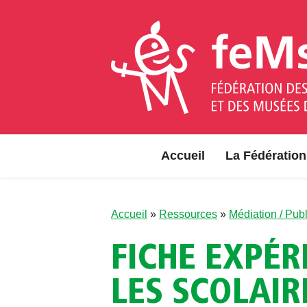
Aller au contenu
Accueil
La Fédération
Accueil
»
Ressources
»
Médiation / Publ
FICHE EXPÉR
LES SCOLAIR