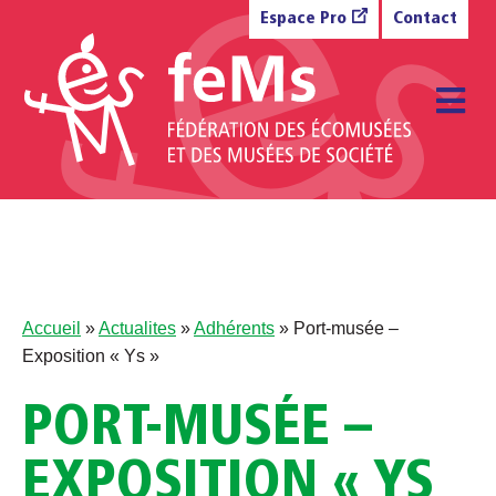
Aller au contenu
Espace Pro
Contact
M
Accueil
»
Actualites
»
Adhérents
»
Port-musée –
Exposition « Ys »
PORT-MUSÉE –
EXPOSITION « YS