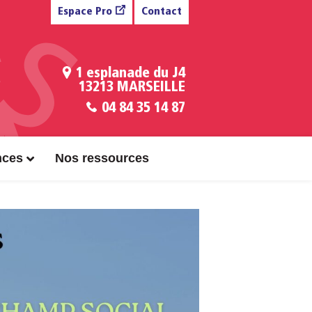
Espace Pro
Contact
1 esplanade du J4
13213 MARSEILLE
04 84 35 14 87
nces
Nos ressources