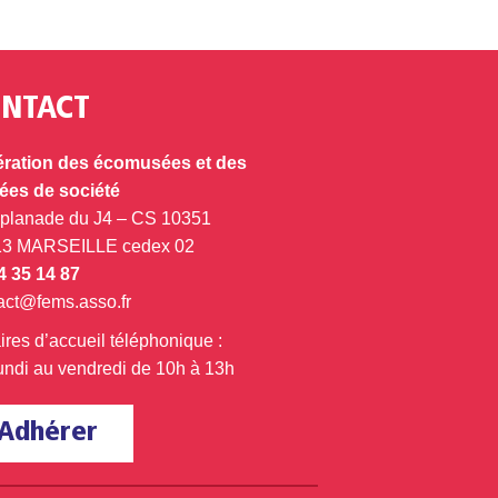
NTACT
ration des écomusées et des
es de société
splanade du J4 – CS 10351
13 MARSEILLE cedex 02
4 35 14 87
act@fems.asso.fr
ires d’accueil téléphonique :
undi au vendredi de 10h à 13h
Adhérer