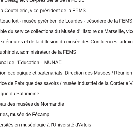
de Bretagne, vice-présidente de la FEMS
la Coutellerie, vice-président de la FEMS
teau fort - musée pyrénéen de Lourdes - trésorière de la FEMS
e du service collections du Musée d’Histoire de Marseille,
vic
 extérieures et de la diffusion du musée des Confluences, admi
uphinois, administrateur de la FEMS
onal de l’Éducation -
MUNAÉ
ition écologique et partenariats, Direction des Musées / Réuni
ice de Fabrique des savoirs / musée industriel de la Corderie V
rique du Patrimoine
seau des musées de Normandie
eries, musée de Fécamp
sités en muséologie à l'Université d'Artois