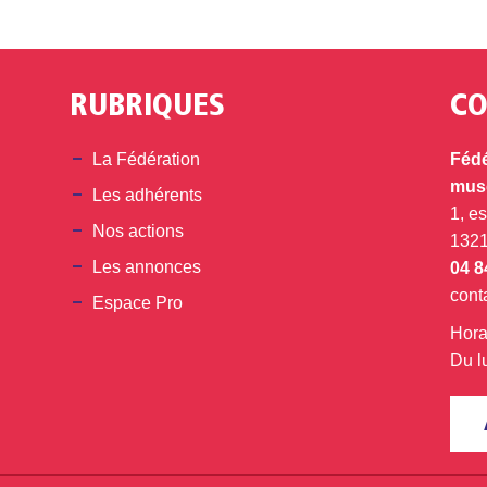
RUBRIQUES
CO
din
La Fédération
Fédé
musé
Les adhérents
1, e
Nos actions
132
Les annonces
04 8
cont
Espace Pro
Hora
Du l