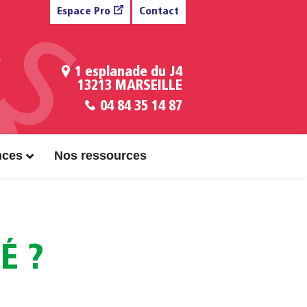
Espace Pro
Contact
1 esplanade du J4
13213 MARSEILLE
04 84 35 14 87
nces
Nos ressources
É ?