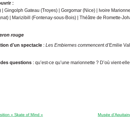
uvrir :
 | Gingolph Gateau (Troyes) | Gorgomar (Nice) | Ivoire Marionnet
at) | Marizibill (Fontenay-sous-Bois) | Théâtre de Romette-Joh
peron rouge
ation d’un spectacle
:
Les Embiernes commencen
t d’Emilie Va
ndes questions
: qu’est-ce qu’une marionnette ? D’où vient-elle
tion « Skate of Mind »
Musée d’Aquitain