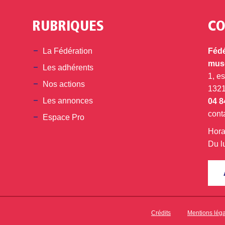
RUBRIQUES
CO
din
La Fédération
Fédé
musé
Les adhérents
1, e
Nos actions
132
Les annonces
04 8
cont
Espace Pro
Hora
Du l
Crédits
Mentions lég