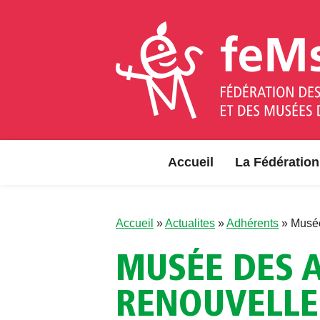
Aller au contenu
Accueil
La Fédération
Accueil
»
Actualites
»
Adhérents
»
Musée
MUSÉE DES A
RENOUVELLE