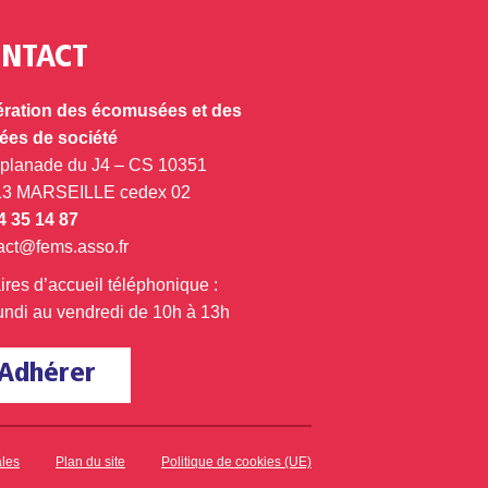
NTACT
ration des écomusées et des
es de société
splanade du J4 – CS 10351
13 MARSEILLE cedex 02
4 35 14 87
act@fems.asso.fr
ires d’accueil téléphonique :
undi au vendredi de 10h à 13h
Adhérer
ales
Plan du site
Politique de cookies (UE)