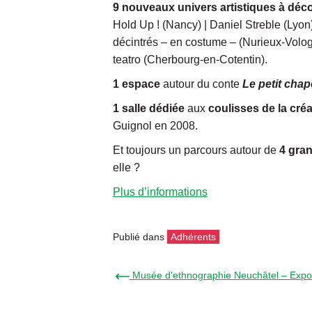
9 nouveaux univers artistiques à déco
Hold Up ! (Nancy) | Daniel Streble (Lyon)
décintrés – en costume – (Nurieux-Vologn
teatro (Cherbourg-en-Cotentin).
1 espace
autour du conte
Le petit cha
1 salle dédiée
aux
coulisses de la cré
Guignol en 2008.
Et toujours un parcours autour de
4 gra
elle ?
Plus d’informations
Publié dans
Adhérents
← Musée d’ethnographie Neuchâtel – Exposi