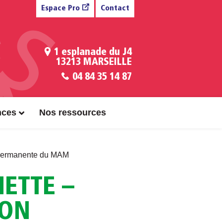
Espace Pro
Contact
1 esplanade du J4
13213 MARSEILLE
04 84 35 14 87
nces
Nos ressources
n permanente du MAM
ETTE –
ION