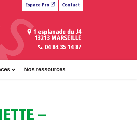
Espace Pro
Contact
1 esplanade du J4
13213 MARSEILLE
04 84 35 14 87
nces
Nos ressources
ETTE –