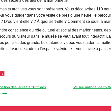
 des secrets des arts de la marionnette.
mes et archives vous sont présentés. Vous découvrirez 110 nouv
r vous guider dans votre visite de près d’une heure, le parcour
 ? D’où vient-elle ? ? À quoi sert-elle ? Comment se joue la mar
endre conscience du rôle culturel et social des marionnettes, de
arcours du visiteur dans le musée se veut avant tout interactif. L
des petits et des grands. Les tutoriels vidéos vous aident à mett
te servant de cadre à l’espace scénique – vous invite à passer 
ns
sition des lauréats 2022 des
Musée national de l’his
musée