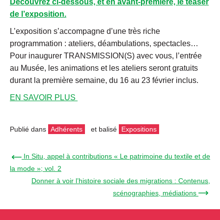
Découvrez ci-dessous, et en avant-première, le teaser
de l’exposition.
L’exposition s’accompagne d’une très riche
programmation : ateliers, déambulations, spectacles…
Pour inaugurer TRANSMISSION(S) avec vous, l’entrée
au Musée, les animations et les ateliers seront gratuits
durant la première semaine, du 16 au 23 février inclus.
EN SAVOIR PLUS
Publié dans
Adhérents
et balisé
Expositions
← In Situ, appel à contributions « Le patrimoine du textile et de
la mode »; vol. 2
Donner à voir l’histoire sociale des migrations : Contenus,
scénographies, médiations →