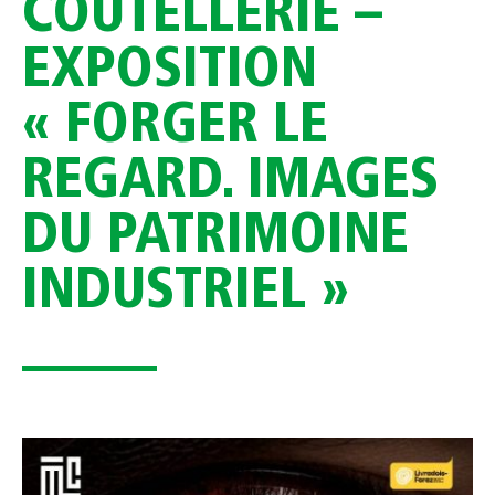
COUTELLERIE –
EXPOSITION
« FORGER LE
REGARD. IMAGES
DU PATRIMOINE
INDUSTRIEL »