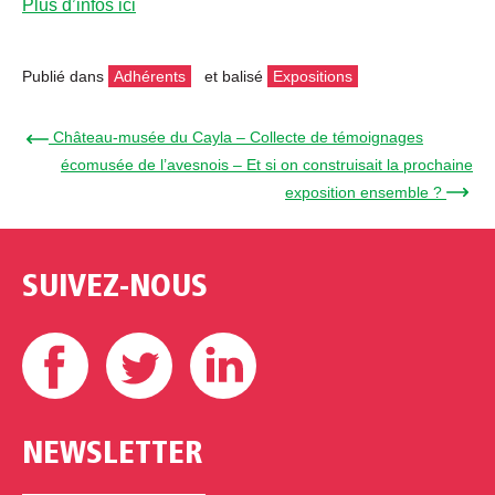
Plus d’infos ici
Publié dans
Adhérents
et balisé
Expositions
← Château-musée du Cayla – Collecte de témoignages
écomusée de l’avesnois – Et si on construisait la prochaine
exposition ensemble ? →
SUIVEZ-NOUS
Facebook
Twitter
Linkedin
NEWSLETTER