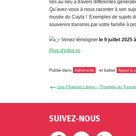
liés au lieu à travers différentes généra
Qu’avez-vous à nous raconter à son sujet 
musée du Cayla ! Exemples de sujets de
souvenirs transmis par votre famille à p
Venez témoigner
le 9 juillet 2025 
Plus d’infos ici
Publié dans
Adhérents
et balisé
Appel à c
← Les Champs Libres – Trophée du Touris
SUIVEZ-NOUS
Facebook
Twitter
Linke