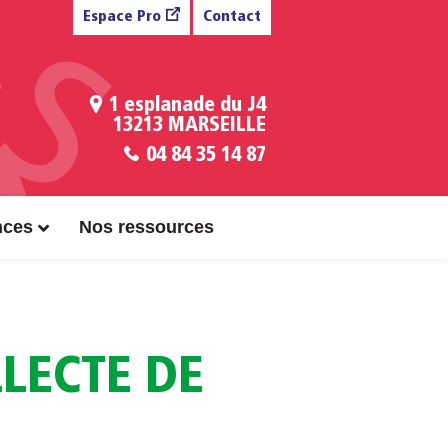
Espace Pro
Contact
1 esplanade du J4
13213 MARSEILLE
04 84 35 14 87
nces
Nos ressources
LECTE DE