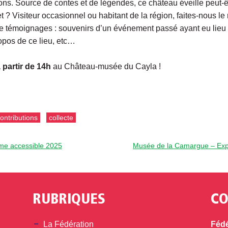
tions. Source de contes et de légendes, ce château éveille peut-ê
? Visiteur occasionnel ou habitant de la région, faites-nous le 
 témoignages : souvenirs d’un événement passé ayant eu lieu a
ropos de ce lieu, etc…
à partir de 14h
au Château-musée du Cayla !
ontributions
collecte
me accessible 2025
Musée de la Camargue – Expo
RUBRIQUES
CO
din
La Fédération
Fédé