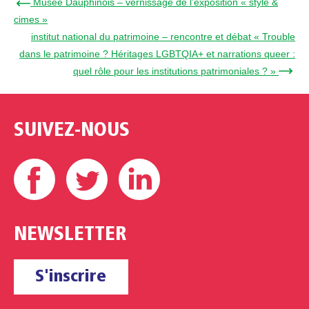
← Musée Dauphinois – vernissage de l’exposition « style &
cimes »
institut national du patrimoine – rencontre et débat « Trouble
dans le patrimoine ? Héritages LGBTQIA+ et narrations queer :
quel rôle pour les institutions patrimoniales ? » →
SUIVEZ-NOUS
Facebook
Twitter
Linkedin
NEWSLETTER
S'inscrire