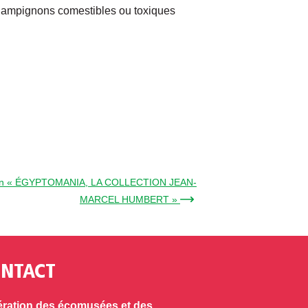
hampignons comestibles ou toxiques
tion « ÉGYPTOMANIA, LA COLLECTION JEAN-
MARCEL HUMBERT » →
NTACT
ration des écomusées et des