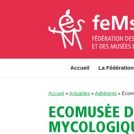
Aller au contenu
Accueil
La Fédération
Accueil
»
Actualites
»
Adhérents
»
Ecomu
ECOMUSÉE DE
MYCOLOGIQU