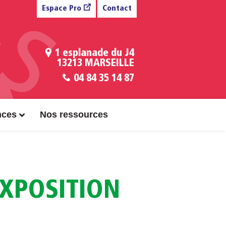
Espace Pro
Contact
1 esplanade du J4
13213 MARSEILLE
04 84 35 14 87
nces
Nos ressources
EXPOSITION