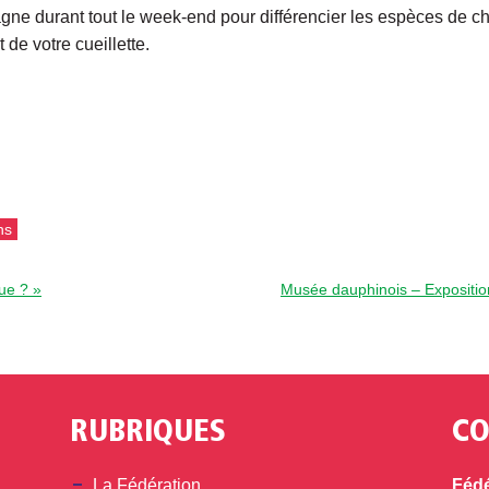
e durant tout le week-end pour différencier les espèces de c
t de votre cueillette.
ns
ue ? »
Musée dauphinois – Exposi
RUBRIQUES
CO
din
La Fédération
Fédé