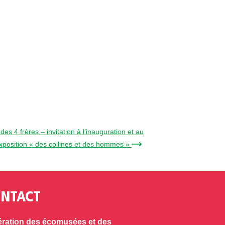
s 4 frères – invitation à l’inauguration et au
exposition « des collines et des hommes » →
NTACT
ration des écomusées et des