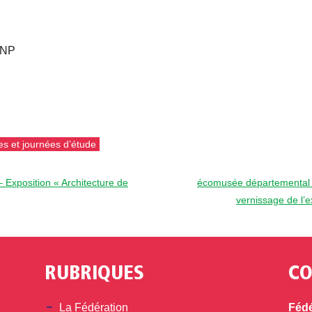
’INP
es et journées d’étude
Exposition « Architecture de
écomusée départemental de
vernissage de l’
RUBRIQUES
CO
din
La Fédération
Fédé