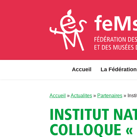
Aller au contenu
Accueil
La Fédération
Accueil
»
Actualites
»
Partenaires
»
Inst
INSTITUT NA
COLLOQUE « 