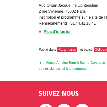
Auditorium Jacqueline Lichtenstein
2 rue Vivienne, 75002 Paris
Inscription et programme sur le site de l
Renseignements : 01.44.41.16.41
Plus d’infos ici
Publié dans
Partenaires
et balisé
Colloqu
← Musée Antoine Brun à Sainte-Consorce – 
papier, du journal à la maquette »
SUIVEZ-NOUS
Facebook
Twitter
Linke