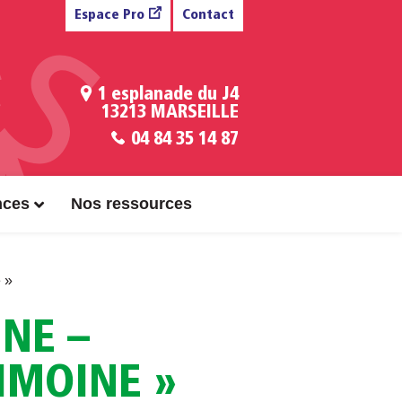
Espace Pro
Contact
1 esplanade du J4
13213 MARSEILLE
04 84 35 14 87
nces
Nos ressources
 »
NE –
IMOINE »