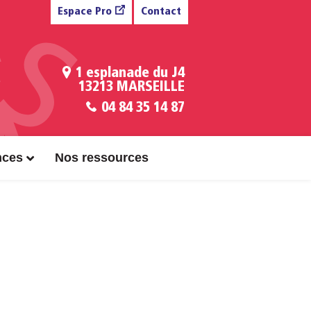
Espace Pro
Contact
1 esplanade du J4
13213 MARSEILLE
04 84 35 14 87
nces
Nos ressources