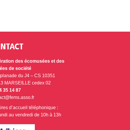
NTACT
ration des écomusées et des
es de société
splanade du J4 – CS 10351
13 MARSEILLE cedex 02
4 35 14 87
act@fems.asso.fr
ires d’accueil téléphonique :
undi au vendredi de 10h à 13h