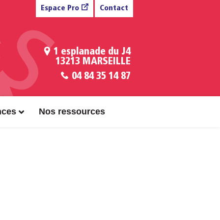
Espace Pro
Contact
1 esplanade du J4
13213 MARSEILLE
04 84 35 14 87
nces
Nos ressources