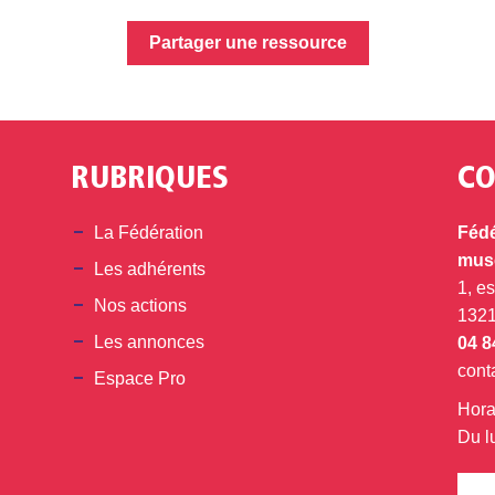
Partager une ressource
RUBRIQUES
CO
din
La Fédération
Fédé
musé
Les adhérents
1, e
Nos actions
132
Les annonces
04 8
cont
Espace Pro
Hora
Du l