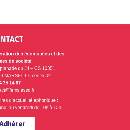
NTACT
ration des écomusées et des
es de société
splanade du J4 – CS 10351
13 MARSEILLE cedex 02
4 35 14 87
act@fems.asso.fr
ires d’accueil téléphonique :
undi au vendredi de 10h à 13h
Adhérer