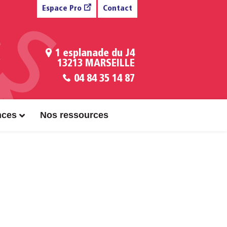
Espace Pro
Contact
1 esplanade du J4
13213 MARSEILLE
04 84 35 14 87
nces
Nos ressources