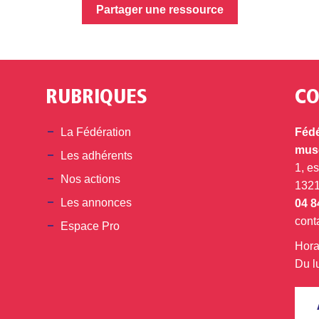
Partager une ressource
RUBRIQUES
CO
din
La Fédération
Fédé
musé
Les adhérents
1, e
Nos actions
132
Les annonces
04 8
cont
Espace Pro
Hora
Du l