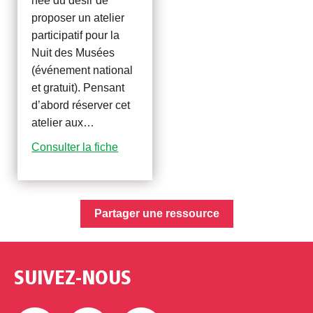
née du désir de
proposer un atelier
participatif pour la
Nuit des Musées
(événement national
et gratuit). Pensant
d’abord réserver cet
atelier aux…
Consulter la fiche
Partager une ressource
SUIVEZ-NOUS
Facebook
Twitter
Linkedin